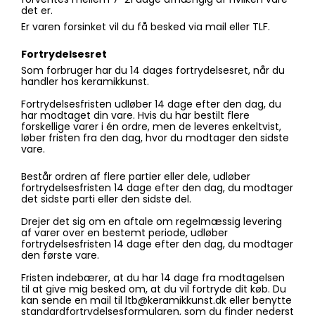
det er.
Er varen forsinket vil du få besked via mail eller TLF.
Fortrydelsesret
Som forbruger har du 14 dages fortrydelsesret, når du
handler hos keramikkunst.
Fortrydelsesfristen udløber 14 dage efter den dag, du
har modtaget din vare. Hvis du har bestilt flere
forskellige varer i én ordre, men de leveres enkeltvist,
løber fristen fra den dag, hvor du modtager den sidste
vare.
Består ordren af flere partier eller dele, udløber
fortrydelsesfristen 14 dage efter den dag, du modtager
det sidste parti eller den sidste del.
Drejer det sig om en aftale om regelmæssig levering
af varer over en bestemt periode, udløber
fortrydelsesfristen 14 dage efter den dag, du modtager
den første vare.
Fristen indebærer, at du har 14 dage fra modtagelsen
til at give mig besked om, at du vil fortryde dit køb. Du
kan sende en mail til ltb@keramikkunst.dk eller benytte
standardfortrydelsesformularen, som du finder nederst