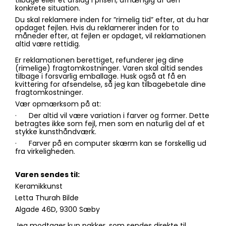
tilbage eller et afslag i prisen, afhængig af den
konkrete situation.
Du skal reklamere inden for ”rimelig tid” efter, at du har
opdaget fejlen. Hvis du reklamerer inden for to
måneder efter, at fejlen er opdaget, vil reklamationen
altid være rettidig.
Er reklamationen berettiget, refunderer jeg dine
(rimelige) fragtomkostninger. Varen skal altid sendes
tilbage i forsvarlig emballage. Husk også at få en
kvittering for afsendelse, så jeg kan tilbagebetale dine
fragtomkostninger.
Vær opmærksom på at:
· Der altid vil være variation i farver og former. Dette
betragtes ikke som fejl, men som en naturlig del af et
stykke kunsthåndværk.
· Farver på en computer skærm kan se forskellig ud
fra virkeligheden.
Varen sendes til:
Keramikkunst
Letta Thurah Bilde
Algade 46D, 9300 Sæby
Jeg modtager kun pakker, som sendes direkte til