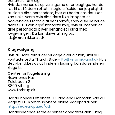
behandler om dig.
Hvis du mener, at oplysningerne er unøjagtige, har du
ret til at få dem rettet. I nogle tilfælde har jeg pligt til
at slette dine persondata, hvis du beder om det. Det
kan f.eks. være hvis dine data ikke længere er
nødvendige i forhold til det formål, som vi skulle bruge
dem til. Du kan også kontakte mig, hvis du mener, at
dine persondata bliver behandlet i strid med
lovgivningen. Du kan skrive til mig på:
ltb@keramikkunst.dk
Klageadgang
Hvis du som forbruger vil klage over dit køb, skal du
kontakte Letta Thurah Bilde –
ltb@keramikkunst.dk
Hvis
det ikke lykkes os at finde en løsning, kan du sende en
klage til:
Center for Klageløsning
Nævnenes Hus
Toldboden 2
8800 Viborg
www.forbrug.dk
Har du bopæl i et andet EU-land end Danmark, kan du
klage til EU-Kommissionens online klageportal her -
http://ec.europa.eu/odr
Handelsbetingelserne er senest opdateret den 1. maj