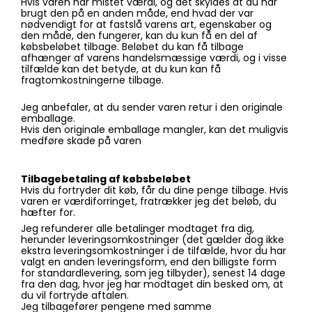
Hvis varen har mistet værdi, og det skyldes at du har
brugt den på en anden måde, end hvad der var
nødvendigt for at fastslå varens art, egenskaber og
den måde, den fungerer, kan du kun få en del af
købsbeløbet tilbage. Beløbet du kan få tilbage
afhænger af varens handelsmæssige værdi, og i visse
tilfælde kan det betyde, at du kun kan få
fragtomkostningerne tilbage.
Jeg anbefaler, at du sender varen retur i den originale
emballage.
Hvis den originale emballage mangler, kan det muligvis
medføre skade på varen
Tilbagebetaling af købsbeløbet
Hvis du fortryder dit køb, får du dine penge tilbage. Hvis
varen er værdiforringet, fratrækker jeg det beløb, du
hæfter for.
Jeg refunderer alle betalinger modtaget fra dig,
herunder leveringsomkostninger (det gælder dog ikke
ekstra leveringsomkostninger i de tilfælde, hvor du har
valgt en anden leveringsform, end den billigste form
for standardlevering, som jeg tilbyder), senest 14 dage
fra den dag, hvor jeg har modtaget din besked om, at
du vil fortryde aftalen.
Jeg tilbagefører pengene med samme