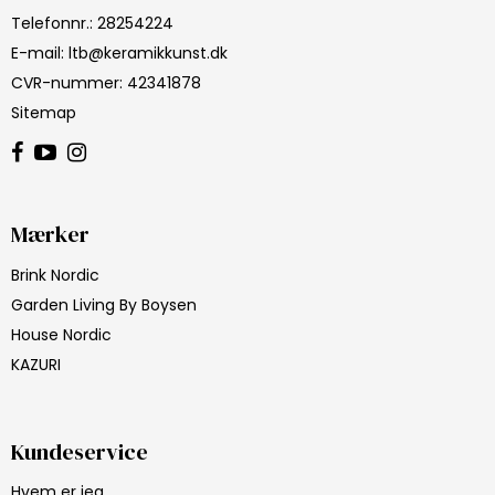
Telefonnr.
:
28254224
E-mail
:
ltb@keramikkunst.dk
CVR-nummer
:
42341878
Sitemap
Mærker
Brink Nordic
Garden Living By Boysen
House Nordic
KAZURI
Kundeservice
Hvem er jeg